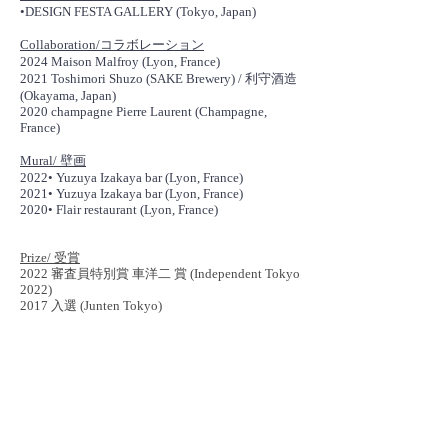
•DESIGN FESTA GALLERY (Tokyo, Japan)
Collaboration/コラボレーション
2024 Maison Malfroy (Lyon, France)
2021 Toshimori Shuzo (SAKE Brewery) / 利守酒造
(Okayama, Japan)
2020 champagne Pierre Laurent (Champagne,
France)
Mural/ 壁画
2022• Yuzuya Izakaya bar (Lyon, France)
2021• Yuzuya Izakaya bar (Lyon, France)
2020• Flair restaurant (Lyon, France)
Prize/ 受賞
2022 審査員特別賞 車洋二 賞 (Independent Tokyo
2022)
2017 入選 (Junten Tokyo)