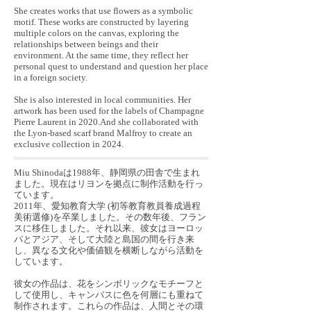
She creates works that use flowers as a symbolic
motif. These works are constructed by layering
multiple colors on the canvas, exploring the
relationships between beings and their
environment. At the same time, they reflect her
personal quest to understand and question her place
in a foreign society.
She is also interested in local communities. Her
artwork has been used for the labels of Champagne
Pierre Laurent in 2020.And she collaborated with
the Lyon-based scarf brand Malfroy to create an
exclusive collection in 2024.
Miu Shinodaは1988年、静岡県の田舎で生まれ
ました。現在はリヨンを拠点に制作活動を行っ
ています。
2011年、愛知教育大学 (初等教育教員養成過程
美術選修)を卒業しました。その数年後、フラン
スに移住しました。それ以来、彼女はヨーロッ
パとアジア、そして大陸と島国の間を行き来
し、異なる文化や価値観を横断しながら活動を
しています。
彼女の作品は、花をシンボリックなモチーフと
して使用し、キャンバスに色を何層にも重ねて
制作されます。これらの作品は、人間とその環