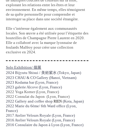
de multiples couches de couleurs sur la toile,
explorant les relations entre les êtres et leur
environnement. En même temps, elles témoignent
de sa quête personnelle pour comprendre et
interroger sa place dans une société étrangère.
Elle s’intéresse également aux communautés
locales. Son œuvre a été utilisée pour l’étiquette des
bouteilles de Champagne Pierre Laurent en 2020.
Elle a collaboré avec la marque lyonnaise de
foulards Malfroy pour créer une collection
exclusive en 2024.
Solo Exhibition/ 個展
2024 Bijyutu Shisui / 美術紫水 (Tokyo, Japan)
2023 CHAU & CO Gallery (Hanoi, Vietnam)
2023 Kodama bar (Lyon, France)
2023 galerie Alcove (Lyon, France)
2022 Yoga Korner (Lyon, France)
2022 Consulat du Japon (Lyon, France)
2022 Gallery and coffee shop
(Kota, Japan)
RIEN
2022 Marie du 6ème/ 6th W
ard office (Lyon,
France)
2017 Atelier Velours Royale (Lyon, France)
2016 Atelier Velours Royale (Lyon, France)
2016 Consulaire du Japon à Lyon (Lyon, France)