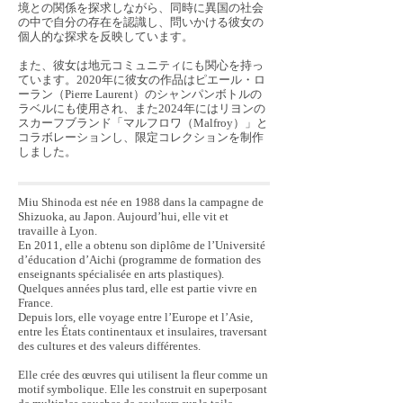
境との関係を探求しながら、同時に異国の社会
の中で自分の存在を認識し、問いかける彼女の
個人的な探求を反映しています。
また、彼女は地元コミュニティにも関心を持っ
ています。2020年に彼女の作品はピエール・ロ
ーラン（Pierre Laurent）のシャンパンボトルの
ラベルにも使用され、また2024年にはリヨンの
スカーフブランド「マルフロワ（Malfroy）」と
コラボレーションし、限定コレクションを制作
しました。
Miu Shinoda est née en 1988 dans la campagne de
Shizuoka, au Japon. Aujourd’hui, elle vit et
travaille à Lyon.
En 2011, elle a obtenu son diplôme de l’Université
d’éducation d’Aichi (programme de formation des
enseignants spécialisée en arts plastiques).
Quelques années plus tard, elle est partie vivre en
France.
Depuis lors, elle voyage entre l’Europe et l’Asie,
entre les États continentaux et insulaires, traversant
des cultures et des valeurs différentes.
Elle crée des œuvres qui utilisent la fleur comme un
motif symbolique. Elle les construit en superposant