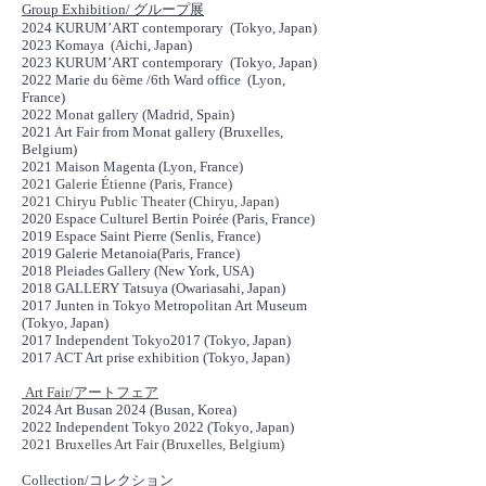
Group Exhibition/ グループ展
2024 KURUM’ART contemporary (Tokyo, Japan)
2023 Komaya (Aichi, Japan)
2023 KURUM’ART contemporary (Tokyo, Japan)
2022 Marie du 6ème /6th Ward office (Lyon,
France)
2022 Monat gallery (Madrid, Spain)
2021 Art Fair from Monat gallery (Bruxelles,
Belgium)
2021 Maison Magenta (Lyon, France)
2021 Galerie Étienne (Paris, France)
2021 Chiryu Public Theater (Chiryu, Japan)
2020 Espace Culturel Bertin Poirée (Paris, France)
2019 Espace Saint Pierre (Senlis, France)
2019 Galerie Metanoia(Paris, France)
2018 Pleiades Gallery (New York, USA)
2018 GALLERY Tatsuya (Owariasahi, Japan)
2017 Junten in Tokyo Metropolitan Art Museum
(Tokyo, Japan)
2017 Independent Tokyo2017 (Tokyo, Japan)
2017 ACT Art prise exhibition (Tokyo, Japan)
Art Fair/アートフェア
2024 Art Busan 2024 (Busan, Korea)
2022 Independent Tokyo 2022 (Tokyo, Japan)
2021 Bruxelles Art Fair (Bruxelles, Belgium)
Collection/コレクション